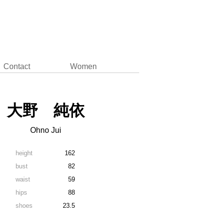
Contact
Women
大野 純依
Ohno Jui
height
162
bust
82
waist
59
hips
88
shoes
23.5